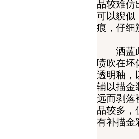
品较难仿
可以貎似
痕，仔细
洒蓝此种
喷吹在坯
透明釉，
辅以描金
远而剥落
品较多，
有补描金