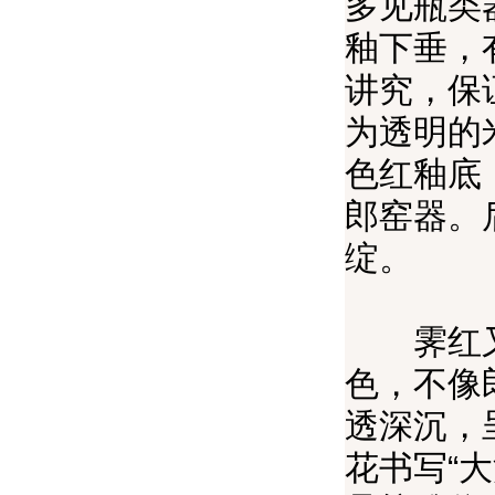
多见瓶类
釉下垂，
讲究，保
为透明的
色红釉底
郎窑器。
绽。
霁红又称
色，不像
透深沉，
花书写“