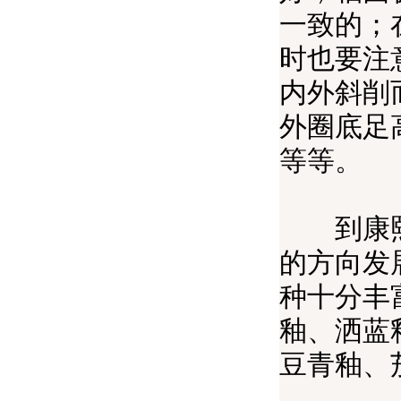
一致的；
时也要注
内外斜削
外圈底足
等等。
到康熙朝
的方向发
种十分丰
釉、洒蓝
豆青釉、