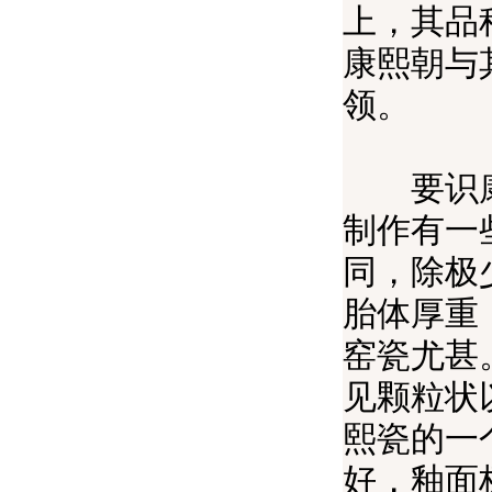
上，其品
康熙朝与
领。
要识康熙
制作有一
同，除极
胎体厚重
窑瓷尤甚
见颗粒状
熙瓷的一
好，釉面