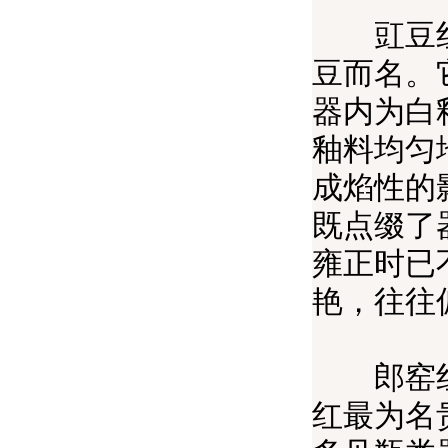
豇豆红釉
豆而名。
器内为白
釉料均匀
成焰性的
既点缀了
雍正时已
艳，往往
郎窑红在
红最为名