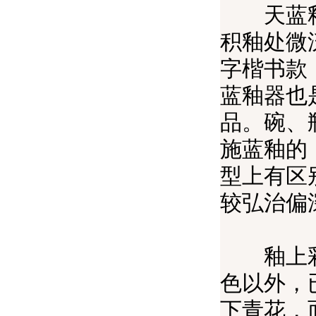
天蓝釉呈
积釉处微
字楷书款
蓝釉器也
品。碗、
施蓝釉的
型上有区
较弘治偏
釉上彩和
色以外，
下青花，