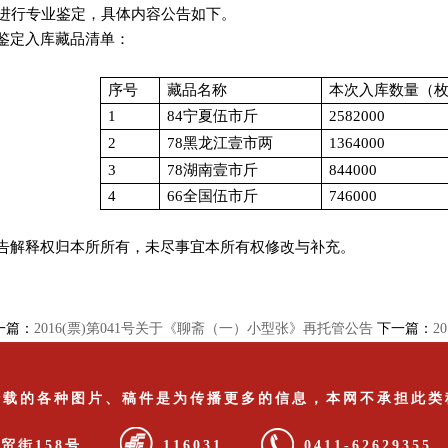
进行专业鉴定，具体内容公告如下。
鉴定入库藏品清单：
序号
藏品名称
本次入库数量（
1
84
宁夏伍市斤
2582000
2
78
黑龙江壹市两
1364000
3
78
湖南壹市斤
844000
4
66
全国伍市斤
746000
告解释权归本所所有，未尽事宜本所有权修改与补充。
一篇：
2016(票)第041号关于《聊斋（一）小型张》再托管公告
下一篇：
2
转载的各种图片、稿件是为传播更多的信息，本网不承担此类
商贸街158号
116031
0411-626293