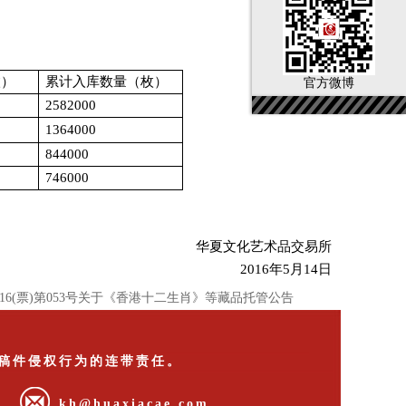
枚）
累计入库数量（枚）
官方微博
2582000
1364000
844000
746000
华夏文化艺术品交易所
2016
年
5
月
14
日
016(票)第053号关于《香港十二生肖》等藏品托管公告
稿件侵权行为的连带责任。
55
kh@huaxiacae.com