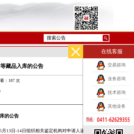
在线客服
交易咨询
两》等藏品入库的公告
业务咨询
 查看：
187 次
所
技术咨询
其他业务
库的公告
5
月
13
日
-14
日组织相关鉴定机构对申请人递交之藏品在