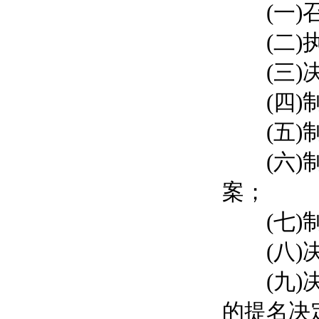
(一)召
(二)执
(三)决
(四)制
(五)制
(六)制
案；
(七)制
(八)决
(九)决
的提名决