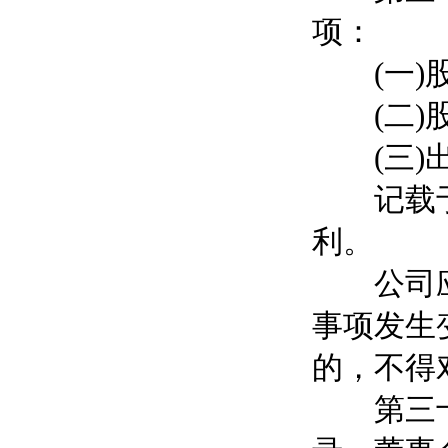
项：
(一)股
(二)股
(三)出
记载于股
利。
公司应当
事项发生
的，不得
第三十三