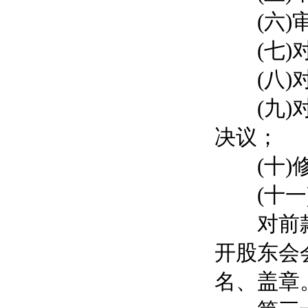
(六)审
(七)对
(八)对
(九)对
决议；
(十)修
(十一)
对前款所
开股东会
名、盖章