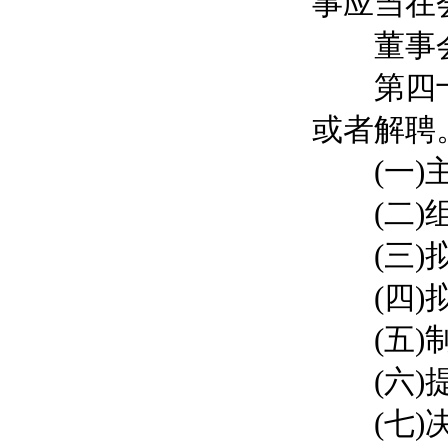
事应当在
董事会
第四十九
或者解聘
(一)主
(二)组
(三)拟
(四)拟
(五)制
(六)提
(七)决